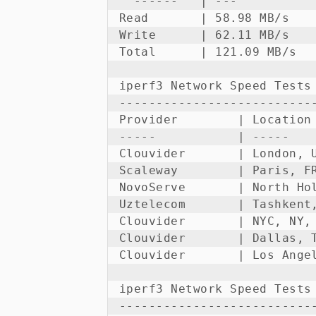
  ------   | ---           
Read       | 58.98 MB/s    
Write      | 62.11 MB/s    
Total      | 121.09 MB/s   
iperf3 Network Speed Tests 
---------------------------
Provider        | Location
-----           | -----   
Clouvider       | London, 
Scaleway        | Paris, F
NovoServe       | North Ho
Uztelecom       | Tashkent
Clouvider       | NYC, NY,
Clouvider       | Dallas, 
Clouvider       | Los Ange
iperf3 Network Speed Tests 
---------------------------