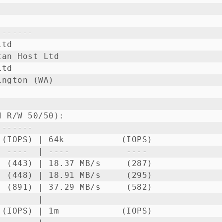
------

td

an Host Ltd

td

ngton (WA)

 R/W 50/50):

------

(IOPS) | 64k           (IOPS)

 ----  | ----           ---- 

 (443) | 18.37 MB/s     (287)

 (448) | 18.91 MB/s     (295)

 (891) | 37.29 MB/s     (582)

       |                     

(IOPS) | 1m            (IOPS)
