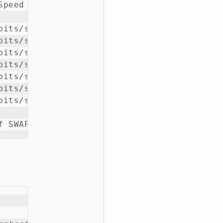
peed      | Ping           

          | ----           

its/sec   | 124 ms         

its/sec   | 128 ms         

its/sec   | 130 ms         

its/sec   | 212 ms         

its/sec   | 61.2 ms        

its/sec   | 59.0 ms        

its/sec   | 35.5 ms        

f SWAP or use GB4 instead (higher compatibi