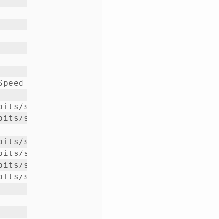
peed      | Ping           

          | ----           

its/sec   | 123 ms         

its/sec   | 156 ms         

          | 140 ms         

its/sec   | 212 ms         

its/sec   | 81.4 ms        

its/sec   | 58.8 ms        

its/sec   | 35.5 ms        
