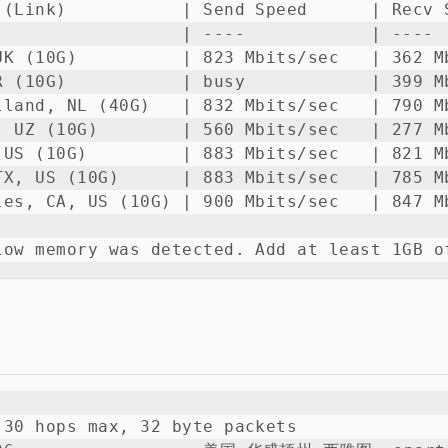
 (Link)           | Send Speed      | Recv S
                  | ----            | ----  
UK (10G)          | 823 Mbits/sec   | 362 Mb
R (10G)           | busy            | 399 Mb
lland, NL (40G)   | 832 Mbits/sec   | 790 Mb
, UZ (10G)        | 560 Mbits/sec   | 277 Mb
 US (10G)         | 883 Mbits/sec   | 821 Mb
TX, US (10G)      | 883 Mbits/sec   | 785 Mb
les, CA, US (10G) | 900 Mbits/sec   | 847 Mb
low memory was detected. Add at least 1GB o