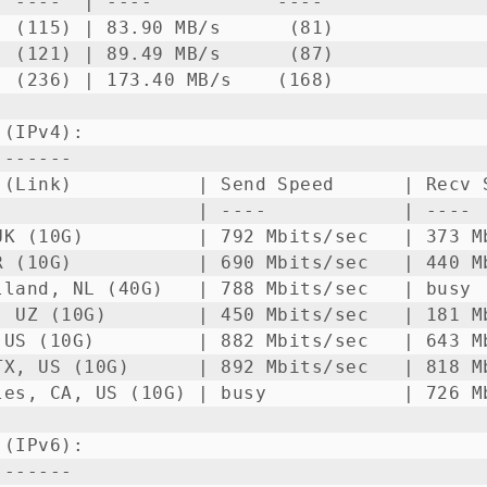
 ----  | ----           ---- 

 (115) | 83.90 MB/s      (81)

 (121) | 89.49 MB/s      (87)

 (236) | 173.40 MB/s    (168)

(IPv4):

------

 (Link)           | Send Speed      | Recv S
                  | ----            | ----  
UK (10G)          | 792 Mbits/sec   | 373 Mb
R (10G)           | 690 Mbits/sec   | 440 Mb
lland, NL (40G)   | 788 Mbits/sec   | busy  
, UZ (10G)        | 450 Mbits/sec   | 181 Mb
 US (10G)         | 882 Mbits/sec   | 643 Mb
TX, US (10G)      | 892 Mbits/sec   | 818 Mb
les, CA, US (10G) | busy            | 726 Mb
(IPv6):

------
