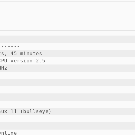
------

s, 45 minutes

PU version 2.5+

Hz

ux 11 (bullseye)



nline
