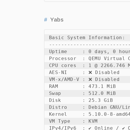
Yabs
Basic System Information:

---------------------------
Uptime     : 0 days, 0 hour
Processor  : QEMU Virtual C
CPU cores  : 1 @ 2266.746 M
AES-NI     : ❌ Disabled

VM-x/AMD-V : ❌ Disabled

RAM        : 473.1 MiB

Swap       : 512.0 MiB

Disk       : 25.3 GiB

Distro     : Debian GNU/Lin
Kernel     : 5.10.0-8-amd64
VM Type    : KVM

IPv4/IPv6  : ✔ Online / ✔ O