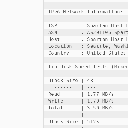
IPv6 Network Information:

---------------------------
ISP        : Spartan Host L
ASN        : AS201106 Spart
Host       : Spartan Host L
Location   : Seattle, Washi
Country    : United States

fio Disk Speed Tests (Mixed
---------------------------
Block Size | 4k            
  ------   | ---           
Read       | 1.77 MB/s     
Write      | 1.79 MB/s     
Total      | 3.56 MB/s     
           |               
Block Size | 512k          