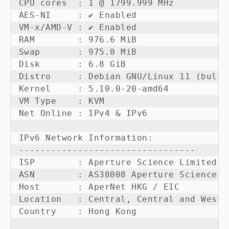
CPU cores  : 1 @ 1799.999 MHz

AES-NI     : ✔ Enabled

VM-x/AMD-V : ✔ Enabled

RAM        : 976.6 MiB

Swap       : 975.0 MiB

Disk       : 6.8 GiB

Distro     : Debian GNU/Linux 11 (bullse
Kernel     : 5.10.0-20-amd64

VM Type    : KVM

Net Online : IPv4 & IPv6

IPv6 Network Information:

---------------------------------

ISP        : Aperture Science Limited

ASN        : AS38008 Aperture Science Li
Host       : AperNet HKG / EIC

Location   : Central, Central and Weste
Country    : Hong Kong
