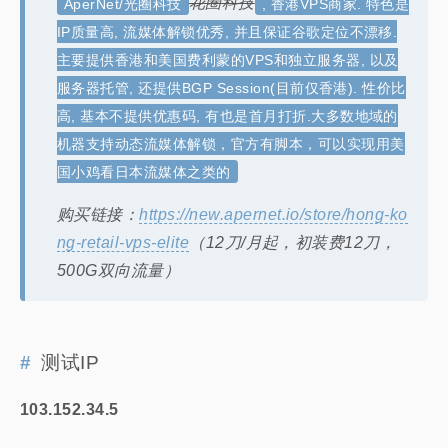
花圈科技
AperNet/光圈科技
, 香港VPS商家. 特色是
IP质量高, 流媒体解锁优秀, 并且保证谷歌定位不漂移.
主要提供香港和美国费利蒙的VPS和独立服务器, 以及
服务器托管, 还提供BGP Session(目前仅香港). 性价比
高, 基本不提供优惠码, 有也是首月打折.大多数地域的
机器支持动态流媒体解锁，官方有脚本，可以实现用美
国小鸡看日本流媒体之类的
购买链接：
https://new.apernet.io/store/hong-ko
ng-retail-vps-elite
（12刀/月起，初装费12刀，
500G双向流量）
测试IP
103.152.34.5