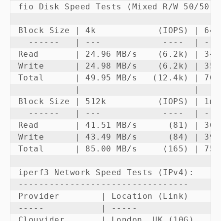
fio Disk Speed Tests (Mixed R/W 50/50):

---------------------------------

Block Size | 4k            (IOPS) | 64k
  ------   | ---            ----  | ---
Read       | 24.96 MB/s    (6.2k) | 34.
Write      | 24.98 MB/s    (6.2k) | 35.
Total      | 49.95 MB/s   (12.4k) | 70.
           |                      |    
Block Size | 512k          (IOPS) | 1m 
  ------   | ---            ----  | ---
Read       | 41.51 MB/s      (81) | 36.
Write      | 43.49 MB/s      (84) | 39.
Total      | 85.00 MB/s     (165) | 75.
iperf3 Network Speed Tests (IPv4):

---------------------------------

Provider        | Location (Link)      
-----           | -----                
Clouvider       | London, UK (10G)     